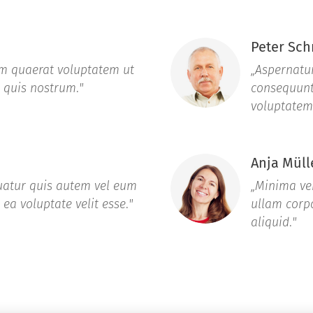
Peter Sch
m quaerat voluptatem ut
„Aspernatur
 quis nostrum
.
"
consequunt
voluptatem
Anja Müll
atur quis autem vel eum
„Minima ve
 ea voluptate velit esse
.
"
ullam corpo
aliquid
.
"