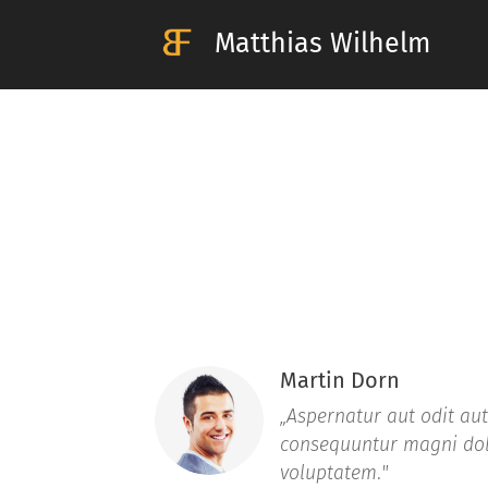
Matthias Wilhelm
Martin Dorn
„Aspernatur aut odit aut
consequuntur magni dol
voluptatem
.
"