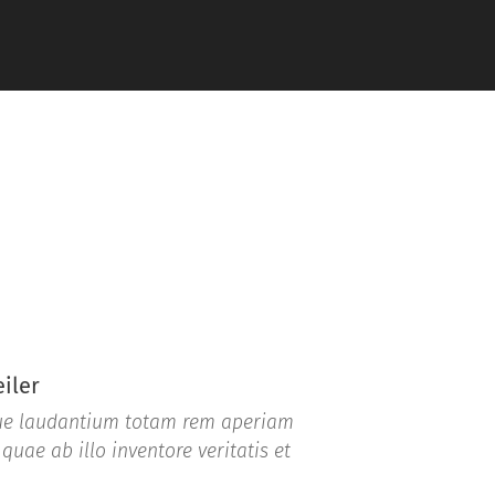
iler
e laudantium totam rem aperiam
quae ab illo inventore veritatis et