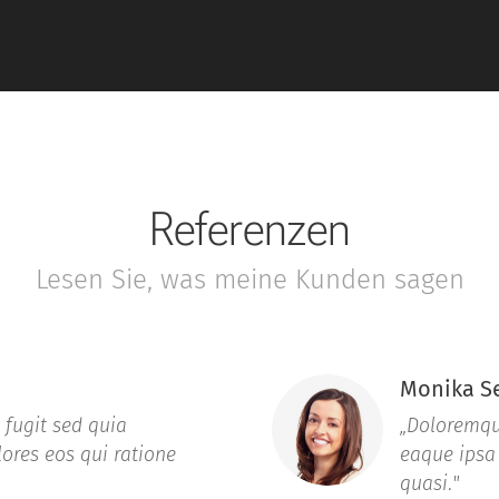
Referenzen
Lesen Sie, was meine Kunden sagen
Monika Se
 fugit sed quia
„Doloremqu
ores eos qui ratione
eaque ipsa 
quasi
.
"